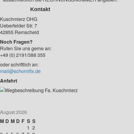
Kontakt
Kuschmierz OHG
Ueberfelder Str. 7
42855 Remscheid
Noch Fragen?
Rufen Sie uns gerne an:
+49 (0) 2191/388 355
oder schriftlich an:
mail@schornifix.de
Anfahrt
August 2026
M
D
M
D
F
S
S
1
2