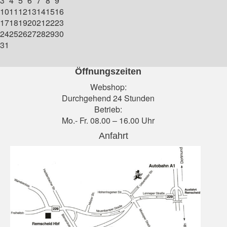
3
4
5
6
7
8
9
10
11
12
13
14
15
16
17
18
19
20
21
22
23
24
25
26
27
28
29
30
31
Öffnungszeiten
Webshop:
Durchgehend 24 Stunden
Betrieb:
Mo.- Fr. 08.00 – 16.00 Uhr
Anfahrt