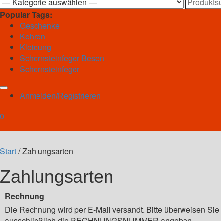
Suchen
nach:
Popular Tags:
Geschenke
Kehren
Kleidung
Schornsteinfeger Besen
Schornsteinfeger
Anmelden/Registrieren
0
Start
/ Zahlungsarten
Zahlungsarten
Rechnung
Die Rechnung wird per E-Mail versandt. Bitte überweisen Si
ausschließlich die RECHNUNGSNUMMER angeben.