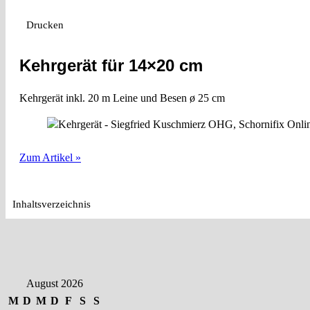
Drucken
Kehrgerät für 14×20 cm
Kehrgerät inkl. 20 m Leine und Besen ø 25 cm
Zum Artikel »
Inhaltsverzeichnis
August 2026
M
D
M
D
F
S
S