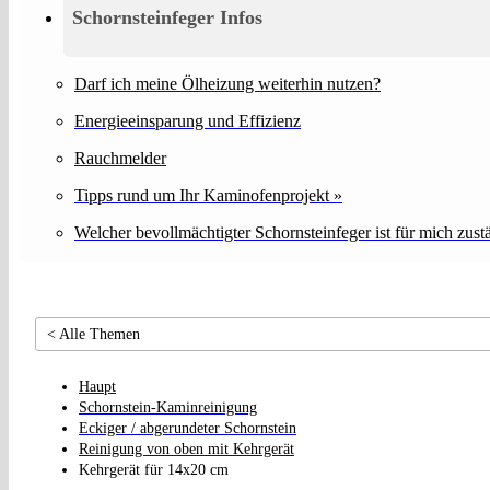
Schornsteinfeger Infos
Darf ich meine Ölheizung weiterhin nutzen?
Energieeinsparung und Effizienz
Rauchmelder
Tipps rund um Ihr Kaminofenprojekt »
Welcher bevollmächtigter Schornsteinfeger ist für mich zust
< Alle Themen
Haupt
Schornstein-Kaminreinigung
Eckiger / abgerundeter Schornstein
Reinigung von oben mit Kehrgerät
Kehrgerät für 14x20 cm