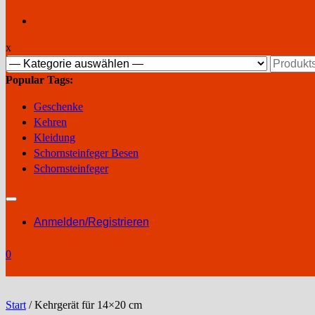
x
Suchen
nach:
Popular Tags:
Geschenke
Kehren
Kleidung
Schornsteinfeger Besen
Schornsteinfeger
Anmelden/Registrieren
0
Start
/ Kehrgerät für 14×20 cm