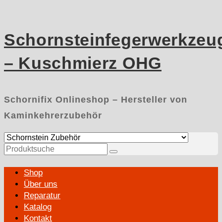
Skip
to
content
Schornsteinfegerwerkzeu
– Kuschmierz OHG
Schornifix Onlineshop – Hersteller von
Kaminkehrerzubehör
Suchen
nach:
Primary
Shop
Menu
Über uns
Reparatur
Katalog
Kontakt