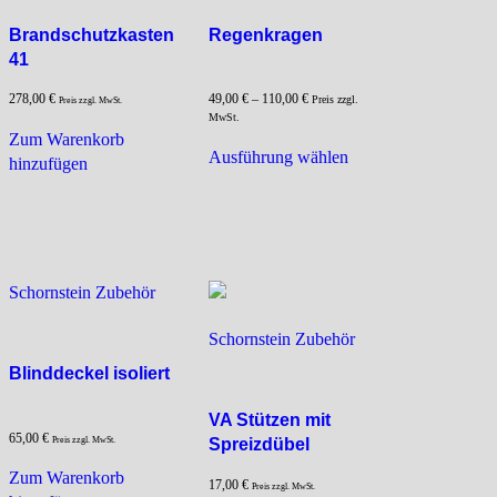
Brandschutzkasten
Regenkragen
41
278,00
€
49,00
€
–
110,00
€
Preis zzgl.
Preis zzgl. MwSt.
MwSt.
Zum Warenkorb
Dieses
Ausführung wählen
hinzufügen
Produkt
weist
mehrere
Varianten
auf.
Die
Schornstein Zubehör
Optionen
Schornstein Zubehör
können
auf
Blinddeckel isoliert
der
Produktseite
VA Stützen mit
gewählt
65,00
€
Preis zzgl. MwSt.
Spreizdübel
werden
Zum Warenkorb
17,00
€
Preis zzgl. MwSt.