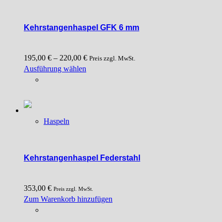
Die
Optionen
können
Kehrstangenhaspel GFK 6 mm
auf
der
195,00
€
–
220,00
€
Produktseite
Preis zzgl. MwSt.
Dieses
Ausführung wählen
gewählt
Produkt
werden
weist
mehrere
Varianten
Haspeln
auf.
Die
Optionen
können
Kehrstangenhaspel Federstahl
auf
der
353,00
€
Produktseite
Preis zzgl. MwSt.
Zum Warenkorb hinzufügen
gewählt
werden