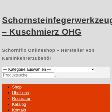
Skip
to
content
Schornsteinfegerwerkzeu
– Kuschmierz OHG
Schornifix Onlineshop – Hersteller von
Kaminkehrerzubehör
Suchen
nach:
Primary
Shop
Menu
Über uns
Reparatur
Katalog
Kontakt