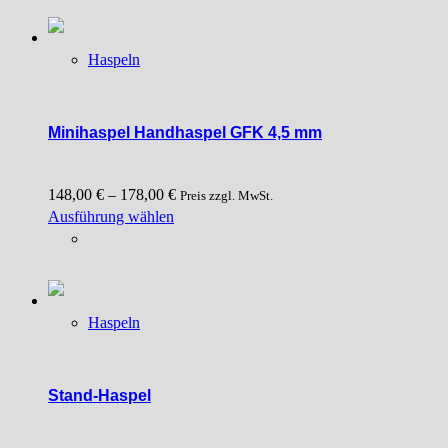
Haspeln
Minihaspel Handhaspel GFK 4,5 mm
148,00
€
–
178,00
€
Preis zzgl. MwSt.
Dieses
Ausführung wählen
Produkt
weist
mehrere
Varianten
Haspeln
auf.
Die
Optionen
können
Stand-Haspel
auf
der