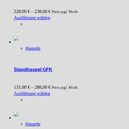
228,00
€
–
238,00
€
Preis zzgl. MwSt.
Dieses
Ausführung wählen
Produkt
weist
mehrere
Varianten
Haspeln
auf.
Die
Optionen
können
Standhaspel GFK
auf
der
131,00
€
–
288,00
€
Produktseite
Preis zzgl. MwSt.
Dieses
Ausführung wählen
gewählt
Produkt
werden
weist
mehrere
Varianten
Haspeln
auf.