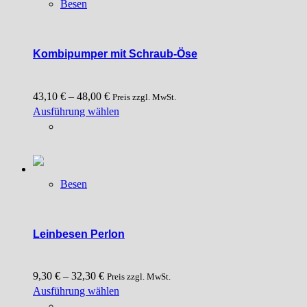
Besen
auf.
Die
Optionen
können
Kombipumper mit Schraub-Öse
auf
der
43,10
€
–
48,00
€
Produktseite
Preis zzgl. MwSt.
Dieses
Ausführung wählen
gewählt
Produkt
werden
weist
mehrere
Varianten
Besen
auf.
Die
Optionen
können
Leinbesen Perlon
auf
der
9,30
€
–
32,30
€
Produktseite
Preis zzgl. MwSt.
Dieses
Ausführung wählen
gewählt
Produkt
werden