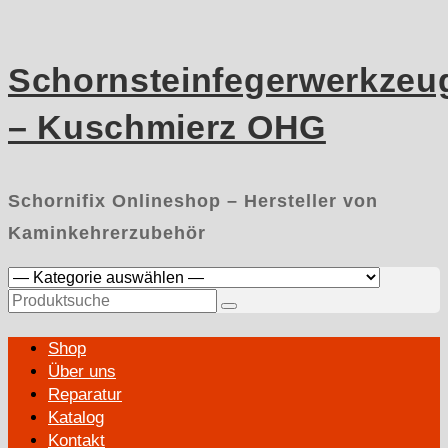
Skip
to
content
Schornsteinfegerwerkzeu
– Kuschmierz OHG
Schornifix Onlineshop – Hersteller von
Kaminkehrerzubehör
Suchen
nach:
Primary
Shop
Menu
Über uns
Reparatur
Katalog
Kontakt