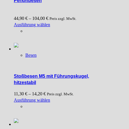
Perlonbesen
44,90
€
–
104,00
€
Preis zzgl. MwSt.
Dieses
Ausführung wählen
Produkt
weist
mehrere
Varianten
Besen
auf.
Die
Optionen
können
Stoßbesen M5 mit Führungskugel,
auf
hitzestabil
der
11,30
€
–
14,20
€
Produktseite
Preis zzgl. MwSt.
Dieses
Ausführung wählen
gewählt
Produkt
werden
weist
mehrere
Varianten