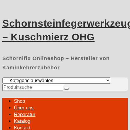
Skip
to
content
Schornsteinfegerwerkzeu
– Kuschmierz OHG
Schornifix Onlineshop – Hersteller von
Kaminkehrerzubehör
Suchen
nach:
Primary
Shop
Menu
Über uns
Reparatur
Katalog
Kontakt