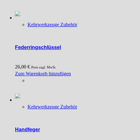
weist
mehrere
Varianten
Kehrwerkzeuge Zubehör
auf.
Die
Optionen
können
Federringschlüssel
auf
der
26,00
€
Produktseite
Preis zzgl. MwSt.
Zum Warenkorb hinzufügen
gewählt
werden
Kehrwerkzeuge Zubehör
Handfeger