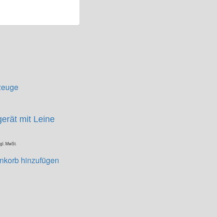
zeuge
erät mit Leine
zgl. MwSt.
korb hinzufügen