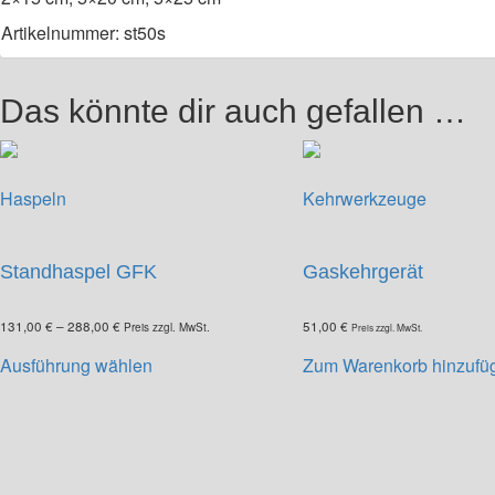
Artikelnummer: st50s
Das könnte dir auch gefallen …
Haspeln
Kehrwerkzeuge
Standhaspel GFK
Gaskehrgerät
131,00
€
–
288,00
€
51,00
€
Preis zzgl. MwSt.
Preis zzgl. MwSt.
Dieses
Ausführung wählen
Zum Warenkorb hinzufü
Produkt
weist
mehrere
Varianten
auf.