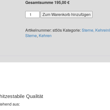
Gesamtsumme
195,00
€
Leinstern
Zum Warenkorb hinzufügen
hitzestabil
Set
Menge
Artikelnummer:
st50s
Kategorie:
Sterne, Kehrein
Sterne
,
Kehren
itzestabile Qualität
tehend aus: