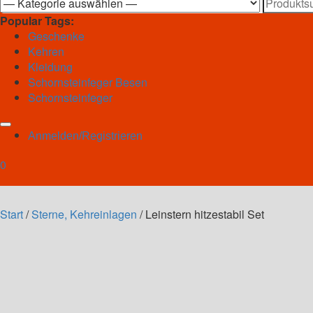
Suchen
nach:
Popular Tags:
Geschenke
Kehren
Kleidung
Schornsteinfeger Besen
Schornsteinfeger
Anmelden/Registrieren
0
Start
/
Sterne, Kehreinlagen
/ Leinstern hitzestabil Set