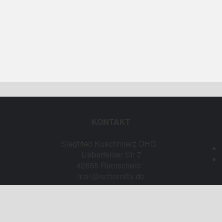
KONTAKT
Siegfried Kuschmierz OHG
Ueberfelder Str 7
42855 Remscheid
mail@schornifix.de