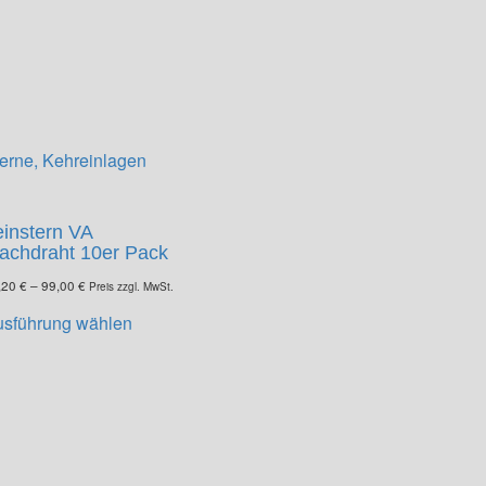
erne, Kehreinlagen
einstern VA
lachdraht 10er Pack
,20
€
–
99,00
€
Preis zzgl. MwSt.
Dieses
usführung wählen
Produkt
weist
mehrere
Varianten
auf.
Die
Optionen