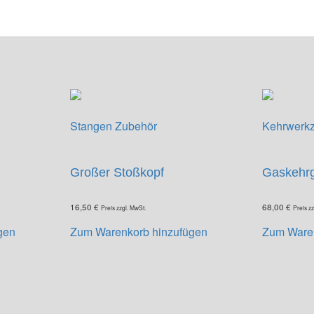
Stangen Zubehör
Kehrwerk
Großer Stoßkopf
Gaskehrg
16,50
€
68,00
€
Preis zzgl. MwSt.
Preis z
gen
Zum Warenkorb hinzufügen
Zum Waren