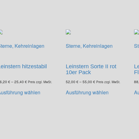
terne, Kehreinlagen
Sterne, Kehreinlagen
St
einstern hitzestabil
Leinstern Sorte II rot
L
10er Pack
F
6,20
€
–
25,40
€
52,00
€
–
55,00
€
88
Preis zzgl. MwSt.
Preis zzgl. MwSt.
Dieses
Dieses
Ausführung wählen
Ausführung wählen
A
Produkt
Produkt
weist
weist
mehrere
mehrere
Varianten
Varianten
auf.
auf.
Die
Die
Optionen
Optionen