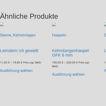
Die
Optionen
können
Ähnliche Produkte
auf
der
Produktseite
gewählt
Sterne, Kehreinlagen
Haspeln
S
werden
Leinstern VA gewellt
Kehrstangenhaspel
L
GFK 6 mm
11,20
€
–
19,90
€
195,00
€
–
220,00
€
1
Preis zzgl. MwSt.
Preis zzgl.
MwSt.
Dieses
Ausführung wählen
Dieses
Produkt
Ausführung wählen
Produkt
weist
weist
mehrere
mehrere
Varianten
Varianten
auf.
auf.
Die
Die
Optionen