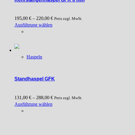
195,00
€
–
220,00
€
Preis zzgl. MwSt.
Dieses
Ausführung wählen
Produkt
weist
mehrere
Varianten
Haspeln
auf.
Die
Optionen
können
Standhaspel GFK
auf
der
131,00
€
–
288,00
€
Produktseite
Preis zzgl. MwSt.
Dieses
Ausführung wählen
gewählt
Produkt
werden
weist
mehrere
Varianten