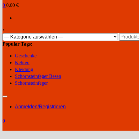
0
0,00 €
x
Suchen
nach:
Popular Tags:
Geschenke
Kehren
Kleidung
Schornsteinfeger Besen
Schornsteinfeger
Anmelden/Registrieren
0