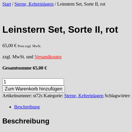
Start
/
Sterne, Kehreinlagen
/ Leinstern Set, Sorte II, rot
Leinstern Set, Sorte II, rot
65,00
€
Preis zzgl. MwSt.
zzgl. MwSt. und
Versandkosten
Gesamtsumme
65,00
€
Leinstern
Set,
Zum Warenkorb hinzufügen
Sorte
Artikelnummer:
st72s
Kategorie:
Sterne, Kehreinlagen
Schlagwörter:
II,
Beschreibung
rot
Menge
Beschreibung