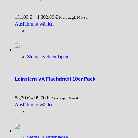
auf
der
131,00
€
–
1.302,00
€
Produktseite
Preis zzgl. MwSt.
Dieses
Ausführung wählen
gewählt
Produkt
werden
weist
mehrere
Varianten
Sterne, Kehreinlagen
auf.
Die
Optionen
können
Leinstern VA Flachdraht 10er Pack
auf
der
88,20
€
–
99,00
€
Produktseite
Preis zzgl. MwSt.
Dieses
Ausführung wählen
gewählt
Produkt
werden
weist
mehrere
Varianten
Sterne, Kehreinlagen