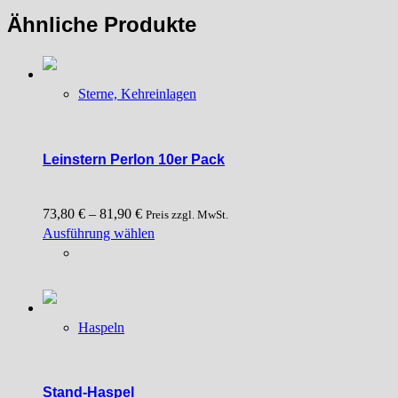
auf.
Ähnliche Produkte
Die
Optionen
können
auf
Sterne, Kehreinlagen
der
Produktseite
gewählt
Leinstern Perlon 10er Pack
werden
73,80
€
–
81,90
€
Preis zzgl. MwSt.
Dieses
Ausführung wählen
Produkt
weist
mehrere
Varianten
Haspeln
auf.
Die
Optionen
können
Stand-Haspel