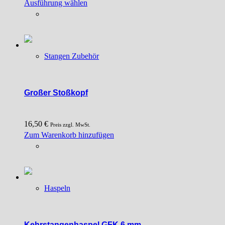
Dieses
Ausführung wählen
Produkt
weist
mehrere
Varianten
Stangen Zubehör
auf.
Die
Optionen
können
Großer Stoßkopf
auf
der
16,50
€
Produktseite
Preis zzgl. MwSt.
Zum Warenkorb hinzufügen
gewählt
werden
Haspeln
Kehrstangenhaspel GFK 6 mm