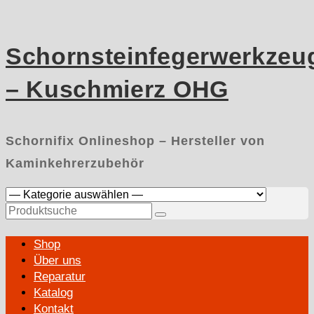
Skip
to
content
Schornsteinfegerwerkzeu
– Kuschmierz OHG
Schornifix Onlineshop – Hersteller von
Kaminkehrerzubehör
Suchen
nach:
Primary
Shop
Menu
Über uns
Reparatur
Katalog
Kontakt