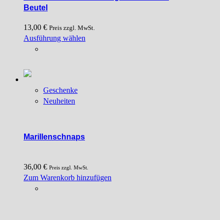
Beutel
13,00
€
Preis zzgl. MwSt.
Dieses
Ausführung wählen
Produkt
weist
mehrere
Varianten
Geschenke
auf.
Neuheiten
Die
Optionen
können
auf
Marillenschnaps
der
Produktseite
36,00
€
gewählt
Preis zzgl. MwSt.
Zum Warenkorb hinzufügen
werden