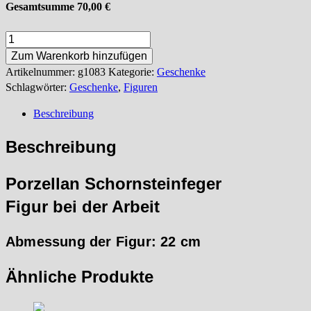
Gesamtsumme
70,00
€
Porzellanfeger
bei
Zum Warenkorb hinzufügen
der
Artikelnummer:
g1083
Kategorie:
Geschenke
Arbeit
Schlagwörter:
Geschenke
,
Figuren
Menge
Beschreibung
Beschreibung
Porzellan Schornsteinfeger
Figur bei der Arbeit
Abmessung der Figur: 22 cm
Ähnliche Produkte