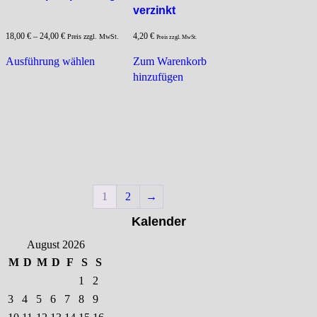
verzinkt
18,00
€
–
24,00
€
4,20
€
Preis zzgl. MwSt.
Preis zzgl. MwSt.
Dieses
Ausführung wählen
Zum Warenkorb
Produkt
hinzufügen
weist
mehrere
Varianten
auf.
Die
Optionen
können
auf
1
2
→
der
Kalender
Produktseite
gewählt
August 2026
werden
M
D
M
D
F
S
S
1
2
3
4
5
6
7
8
9