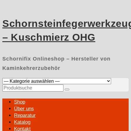
Skip
to
content
Schornsteinfegerwerkzeu
– Kuschmierz OHG
Schornifix Onlineshop – Hersteller von
Kaminkehrerzubehör
Suchen
nach:
Primary
Shop
Menu
Über uns
Reparatur
Katalog
Kontakt