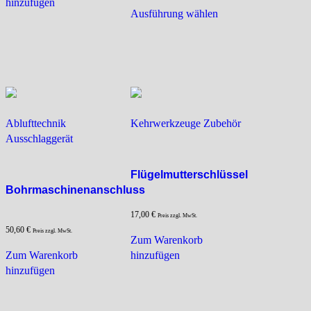
hinzufügen
Dieses
Ausführung wählen
Produkt
weist
mehrere
Varianten
auf.
Die
Optionen
Ablufttechnik
Kehrwerkzeuge Zubehör
können
Ausschlaggerät
auf
der
Produktseite
Flügelmutterschlüssel
gewählt
Bohrmaschinenanschluss
werden
17,00
€
Preis zzgl. MwSt.
50,60
€
Preis zzgl. MwSt.
Zum Warenkorb
Zum Warenkorb
hinzufügen
hinzufügen