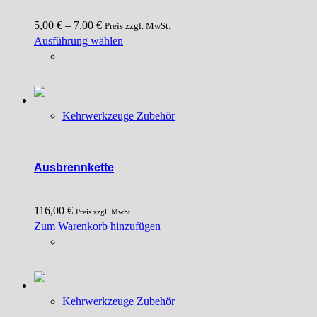
5,00
€
–
7,00
€
Preis zzgl. MwSt.
Dieses
Ausführung wählen
Produkt
weist
mehrere
Varianten
Kehrwerkzeuge Zubehör
auf.
Die
Optionen
können
Ausbrennkette
auf
der
116,00
€
Produktseite
Preis zzgl. MwSt.
Zum Warenkorb hinzufügen
gewählt
werden
Kehrwerkzeuge Zubehör