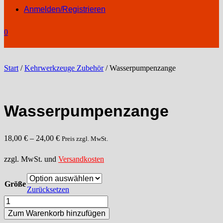
Anmelden/Registrieren
0
Start
/
Kehrwerkzeuge Zubehör
/ Wasserpumpenzange
Wasserpumpenzange
18,00
€
–
24,00
€
Preis zzgl. MwSt.
zzgl. MwSt. und
Versandkosten
Größe
Zurücksetzen
Wasserpumpenzange
Menge
Zum Warenkorb hinzufügen