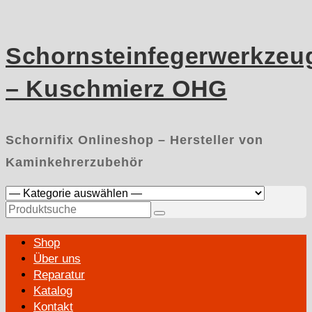
Skip
to
content
Schornsteinfegerwerkzeu
– Kuschmierz OHG
Schornifix Onlineshop – Hersteller von
Kaminkehrerzubehör
Suchen
nach:
Primary
Shop
Menu
Über uns
Reparatur
Katalog
Kontakt